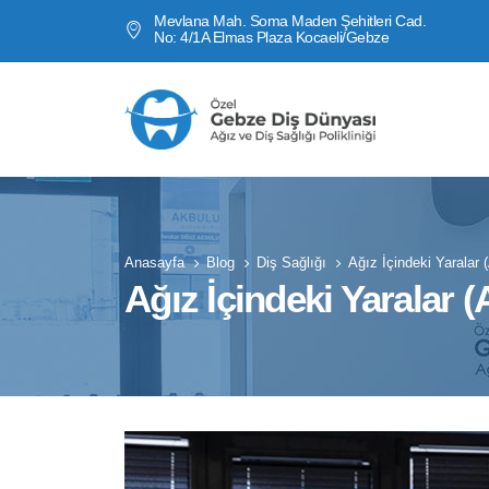
Mevlana Mah. Soma Maden Şehitleri Cad.
No: 4/1A Elmas Plaza Kocaeli/Gebze
Anasayfa
Blog
Diş Sağlığı
Ağız İçindeki Yaralar 
Ağız İçindeki Yaralar (