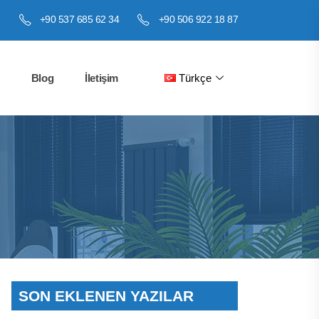
m
+90 537 685 62 34
+90 506 922 18 87
Blog
İletişim
Türkçe
SON EKLENEN YAZILAR