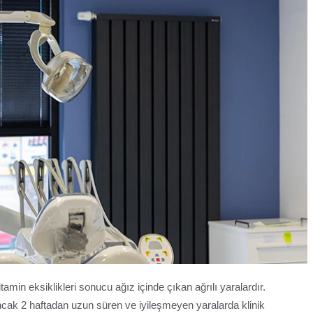
itamin eksiklikleri sonucu ağız içinde çıkan ağrılı yaralardır.
Ancak 2 haftadan uzun süren ve iyileşmeyen yaralarda klinik